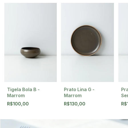
Tigela Bola B -
Prato Lina G -
Pra
Marrom
Marrom
Se
R$100,00
R$130,00
R$