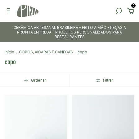
0
CERÂMICA ARTESANAL BRASILEIRA - FEITO A MÃO - PEÇAS A
PRONTA ENTREGA - PROJETOS PERSONALIZADOS PARA
RESTAURANTES
Início
.
COPOS, XÍCARAS E CANECAS
.
copo
copo
Ordenar
Filtrar