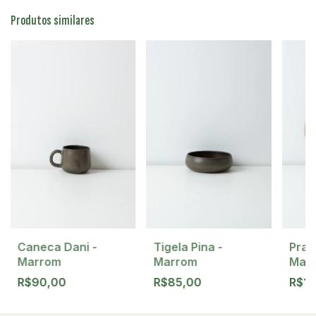
Produtos similares
Caneca Dani -
Tigela Pina -
Prat
Marrom
Marrom
Mar
R$90,00
R$85,00
R$1