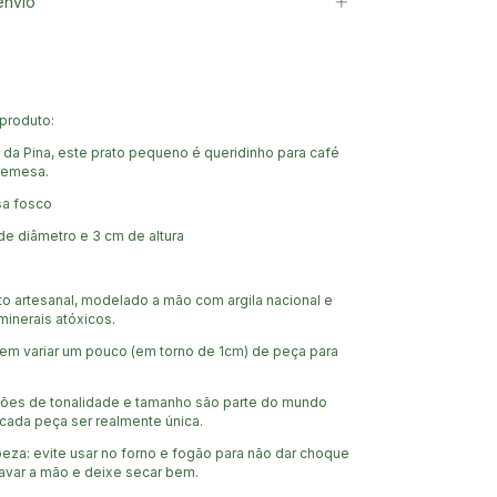
envio
produto:
da Pina, este prato pequeno é queridinho para café
remesa.
sa fosco
de diâmetro e 3 cm de altura
o artesanal, modelado a mão com argila nacional e
inerais atóxicos.
m variar um pouco (em torno de 1cm) de peça para
ões de tonalidade e tamanho são parte do mundo
cada peça ser realmente única.
eza: evite usar no forno e fogão para não dar choque
 lavar a mão e deixe secar bem.