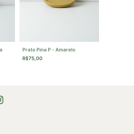
a
Prato Pina P - Amarelo
Prato Pina 
R$75,00
R$75,00