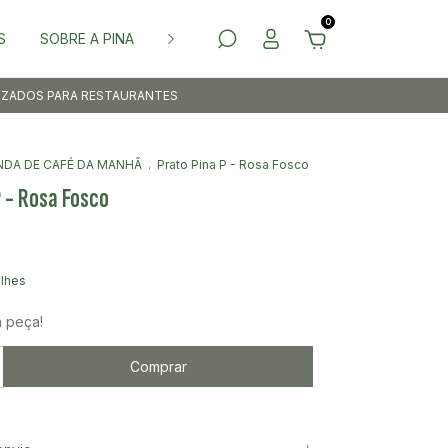
0
S
SOBRE A PINA
RESTAURANTES
LIZADOS PARA RESTAURANTES
NDA DE CAFÉ DA MANHÃ
.
Prato Pina P - Rosa Fosco
P - Rosa Fosco
alhes
a peça!