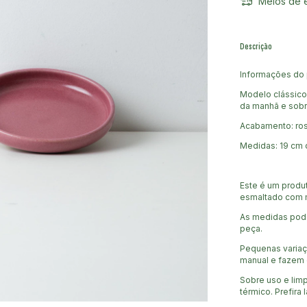
Meios de 
Descrição
Informações do 
Modelo clássico 
da manhã e sob
Acabamento: ro
Medidas: 19 cm 
Este é um produt
esmaltado com m
As medidas pode
peça.
Pequenas variaç
manual e fazem 
Sobre uso e limp
térmico. Prefira