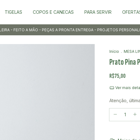
TIGELAS
COPOS E CANECAS
PARA SERVIR
OFERTA
LEIRA - FEITO A MÃO - PEÇAS A PRONTA ENTREGA - PROJETOS PERSONA
Início
.
MESA LI
Prato Pina 
R$75,00
Ver mais det
Atenção, últim