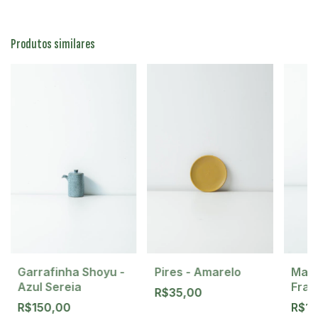
Produtos similares
Pires - Amarelo
Garrafinha Shoyu -
Mant
Azul Sereia
Fran
R$35,00
Sere
R$150,00
R$1