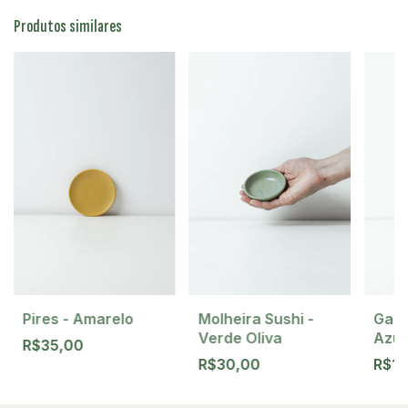
Produtos similares
Pires - Amarelo
Molheira Sushi -
Garr
Verde Oliva
Azul
R$35,00
R$30,00
R$1