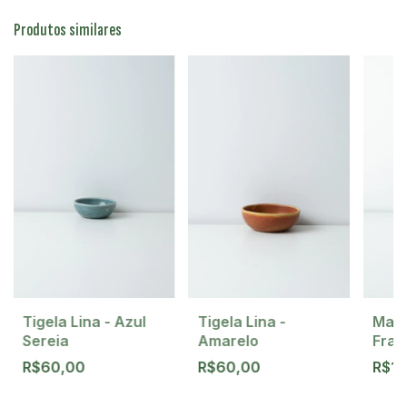
Produtos similares
Tigela Lina - Azul
Tigela Lina -
Mant
Sereia
Amarelo
Fran
Sere
R$60,00
R$60,00
R$1